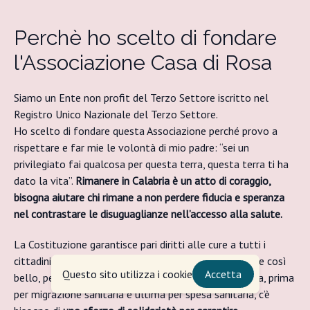
Perchè ho scelto di fondare
l'Associazione Casa di Rosa
Siamo un Ente non profit del Terzo Settore iscritto nel
Registro Unico Nazionale del Terzo Settore.
Ho scelto di fondare questa Associazione perché provo a
rispettare e far mie le volontà di mio padre: “sei un
privilegiato fai qualcosa per questa terra, questa terra ti ha
dato la vita”.
Rimanere in Calabria è un atto di coraggio,
bisogna aiutare chi rimane a non perdere fiducia e speranza
nel contrastare le disuguaglianze nell’accesso alla salute.
La Costituzione garantisce pari diritti alle cure a tutti i
cittadini, ma non è così. Il Servizio Sanitario Nazionale così
Questo sito utilizza i cookie
Accetta
bello, perché universale, è stato stravolto. In Calabria, prima
per migrazione sanitaria e ultima per spesa sanitaria, c’è