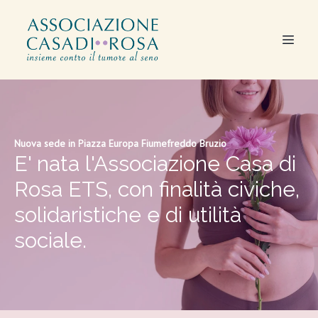
Nuova sede in Piazza Europa Fiumefreddo Bruzio
E' nata l'Associazione Casa di
Rosa ETS, con finalità civiche,
solidaristiche e di utilità
sociale.