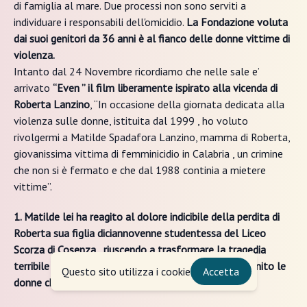
di famiglia al mare. Due processi non sono serviti a
individuare i responsabili dell'omicidio.
La Fondazione voluta
dai suoi genitori da 36 anni è al fianco delle donne vittime di
violenza.
Intanto dal 24 Novembre ricordiamo che nelle sale e’
arrivato
“Even ” il film liberamente ispirato alla vicenda di
Roberta Lanzino
, “In occasione della giornata dedicata alla
violenza sulle donne, istituita dal 1999 , ho voluto
rivolgermi a Matilde Spadafora Lanzino, mamma di Roberta,
giovanissima vittima di femminicidio in Calabria , un crimine
che non si è fermato e che dal 1988 continia a mietere
vittime”.
1. Matilde lei ha reagito al dolore indicibile della perdita di
Roberta sua figlia diciannovenne studentessa del Liceo
Scorza di Cosenza , riuscendo a trasformare la tragedia
terribile della violenza su Roberta in un urlo che ha unito le
Questo sito utilizza i cookie
Accetta
donne che in silenzio avevano subito violenza.